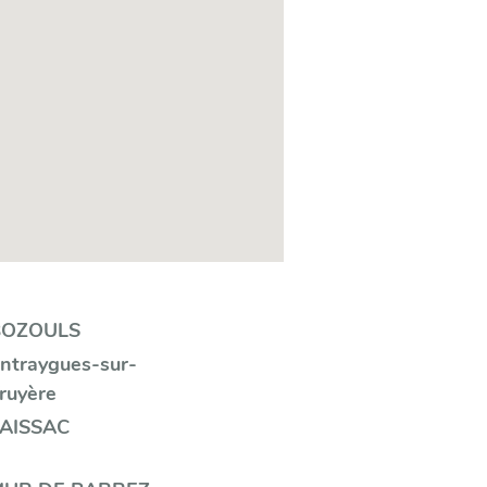
BOZOULS
ntraygues-sur-
ruyère
LAISSAC