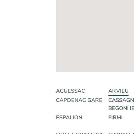
Filtrer
AGUESSAC
ARVIEU
CAPDENAC GARE
CASSAGN
par
BEGONH
catégorie
ESPALION
FIRMI