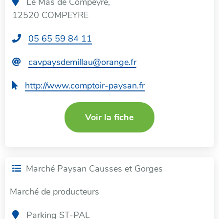
Le Mas de Compeyre,
12520 COMPEYRE
T
05 65 59 84 11
é
C
cavpaysdemillau@orange.fr
l
o
é
S
http://www.comptoir-paysan.fr
u
p
i
r
h
t
r
o
Voir la fiche
e
i
n
w
e
e
e
l
:
b
:
Marché Paysan Causses et Gorges
:
Marché de producteurs
Parking ST-PAL