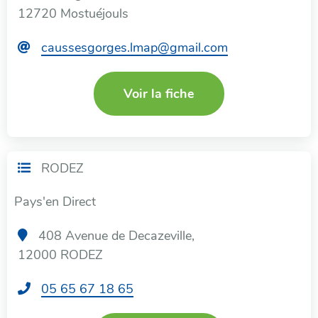
12720 Mostuéjouls
C
caussesgorges.lmap@gmail.com
o
u
Voir la fiche
r
r
i
e
RODEZ
l
:
Pays'en Direct
408 Avenue de Decazeville,
12000 RODEZ
T
05 65 67 18 65
é