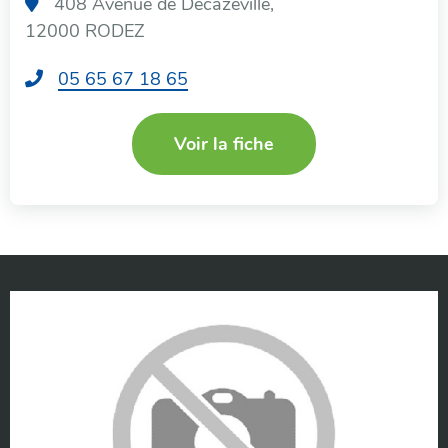
408 Avenue de Decazeville,
12000 RODEZ
T
05 65 67 18 65
é
l
Voir la fiche
é
p
h
o
n
e
: