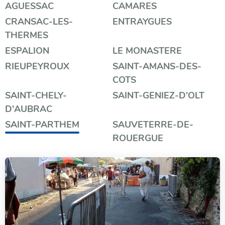
Filtrer
AGUESSAC
CAMARES
CRANSAC-LES-
ENTRAYGUES
par
THERMES
catégorie
ESPALION
LE MONASTERE
RIEUPEYROUX
SAINT-AMANS-DES-
COTS
SAINT-CHELY-
SAINT-GENIEZ-D'OLT
D'AUBRAC
SAINT-PARTHEM
SAUVETERRE-DE-
ROUERGUE