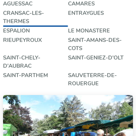
Filtrer
AGUESSAC
CAMARES
CRANSAC-LES-
ENTRAYGUES
par
THERMES
catégorie
ESPALION
LE MONASTERE
RIEUPEYROUX
SAINT-AMANS-DES-
COTS
SAINT-CHELY-
SAINT-GENIEZ-D'OLT
D'AUBRAC
SAINT-PARTHEM
SAUVETERRE-DE-
ROUERGUE