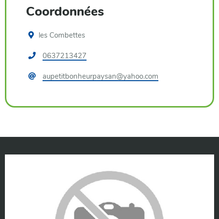
Coordonnées
les Combettes
Téléphone
0637213427
:
Courriel
aupetitbonheurpaysan@yahoo.com
: