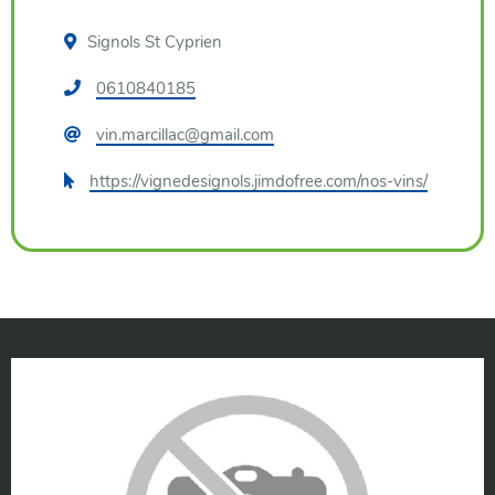
Signols St Cyprien
Téléphone
0610840185
:
Courriel
vin.marcillac@gmail.com
:
Site
https://vignedesignols.jimdofree.com/nos-vins/
internet
: