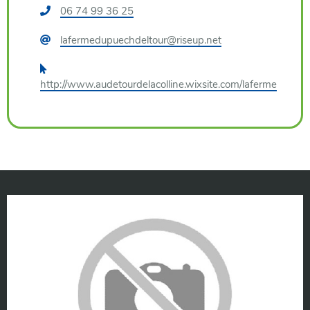
Téléphone
06 74 99 36 25
:
Courriel
lafermedupuechdeltour@riseup.net
:
Site
internet
http://www.audetourdelacolline.wixsite.com/laferme
: